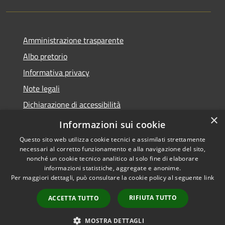
Amministrazione trasparente
Albo pretorio
Informativa privacy
Note legali
Dichiarazione di accessibilità
×
Piano di miglioramento del sito
Informazioni sui cookie
Questo sito web utilizza cookie tecnici e assimilati strettamente
necessari al corretto funzionamento e alla navigazione del sito,
nonché un cookie tecnico analitico al solo fine di elaborare
informazioni statistiche, aggregate e anonime.
RSS
Copyright © 2026 • Comune di
Per maggiori dettagli, può consultare la cookie policy al seguente
link
Accessibilità
Castellarano • Powered by
Privacy
Municipium
Accesso
•
RIFIUTA TUTTO
ACCETTA TUTTO
Cookie
redazione
Mappa del sito
MOSTRA DETTAGLI