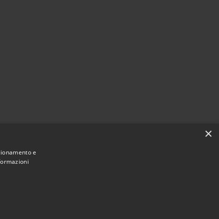
×
nzionamento e
nformazioni
Municipium
Accesso
mune di Castellarano • Powered by
•