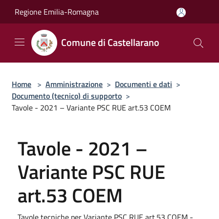
Salta al contenuto principale
Regione Emilia-Romagna
Comune di Castellarano
Home
>
Amministrazione
>
Documenti e dati
>
Documento (tecnico) di supporto
>
Tavole - 2021 – Variante PSC RUE art.53 COEM
Tavole - 2021 –
Variante PSC RUE
art.53 COEM
Tavole tecniche per Variante PSC RUE art.53 COEM -