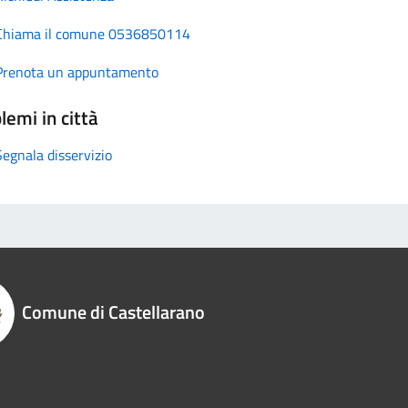
Chiama il comune 0536850114
Prenota un appuntamento
lemi in città
Segnala disservizio
Comune di Castellarano