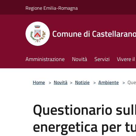
Salta al contenuto principale
Regione Emilia-Romagna
Comune di Castellaran
Amministrazione
Novità
Servizi
Vivere 
Home
>
Novità
>
Notizie
>
Ambiente
>
Ques
Questionario sul
energetica per tut