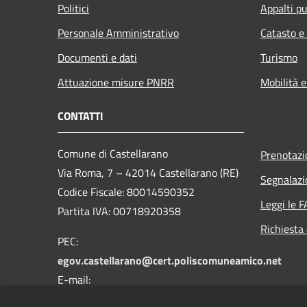
Politici
Appalti pu
Personale Amministrativo
Catasto e
Documenti e dati
Turismo
Attuazione misure PNRR
Mobilità e
CONTATTI
Comune di Castellarano
Prenotaz
Via Roma, 7 – 42014 Castellarano (RE)
Segnalazi
Codice Fiscale: 80014590352
Leggi le 
Partita IVA: 00718920358
Richiesta
PEC:
egov.castellarano@cert.poliscomuneamico.net
E-mail:
info@comune.castellarano.re.it