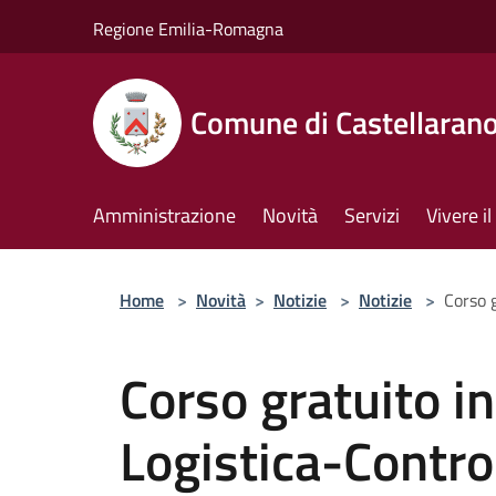
Salta al contenuto principale
Regione Emilia-Romagna
Comune di Castellaran
Amministrazione
Novità
Servizi
Vivere 
Home
>
Novità
>
Notizie
>
Notizie
>
Corso g
Corso gratuito i
Logistica-Contro