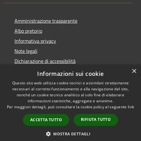
Amministrazione trasparente
Albo pretorio
Informativa privacy
Note legali
Dichiarazione di accessibilità
×
Piano di miglioramento del sito
Informazioni sui cookie
Questo sito web utilizza cookie tecnici e assimilati strettamente
necessari al corretto funzionamento e alla navigazione del sito,
nonché un cookie tecnico analitico al solo fine di elaborare
informazioni statistiche, aggregate e anonime.
RSS
Copyright © 2026 • Comune di
Per maggiori dettagli, può consultare la cookie policy al seguente
link
Accessibilità
Castellarano • Powered by
Privacy
Municipium
Accesso
•
RIFIUTA TUTTO
ACCETTA TUTTO
Cookie
redazione
Mappa del sito
MOSTRA DETTAGLI