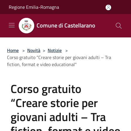
Salta al contenuto principale
Regione Emilia-Romagna
Comune di Castellarano
Home
>
Novità
>
Notizie
>
Corso gratuito “Creare storie per giovani adulti – Tra
fiction, format e video educational"
Corso gratuito
“Creare storie per
giovani adulti – Tra
fiction, format e video