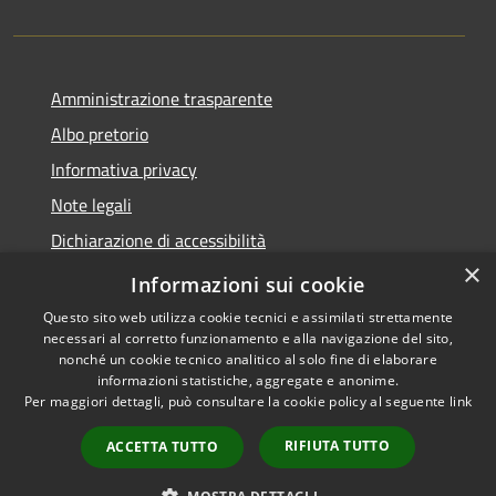
Amministrazione trasparente
Albo pretorio
Informativa privacy
Note legali
Dichiarazione di accessibilità
×
Piano di miglioramento del sito
Informazioni sui cookie
Questo sito web utilizza cookie tecnici e assimilati strettamente
necessari al corretto funzionamento e alla navigazione del sito,
nonché un cookie tecnico analitico al solo fine di elaborare
informazioni statistiche, aggregate e anonime.
RSS
Copyright © 2026 • Comune di
Per maggiori dettagli, può consultare la cookie policy al seguente
link
Accessibilità
Castellarano • Powered by
Privacy
Municipium
Accesso
•
RIFIUTA TUTTO
ACCETTA TUTTO
Cookie
redazione
Mappa del sito