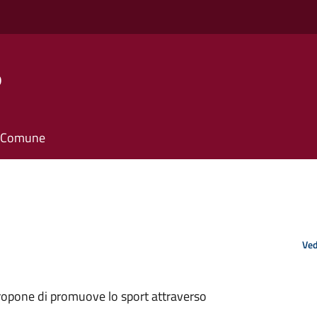
o
il Comune
Ved
propone di promuove lo sport attraverso