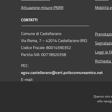
Attuazione misure PNRR
Mobilità e
CONTATTI
Comune di Castellarano
Prenotaz
Via Roma, 7 – 42014 Castellarano (RE)
Segnalazi
Codice Fiscale: 80014590352
Leggi le 
Partita IVA: 00718920358
Richiesta
PEC:
egov.castellarano@cert.poliscomuneamico.net
E-mail:
info@comune.castellarano.re.it
Telefono: 0536 850114
Questo sito 
alla navig