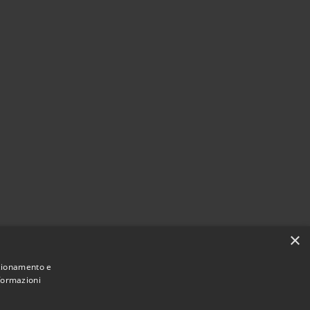
×
nzionamento e
nformazioni