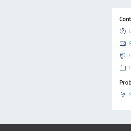
Cont
Prob