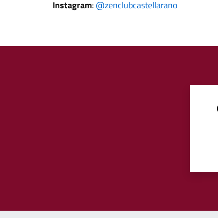
Instagram
:
@zenclubcastellarano