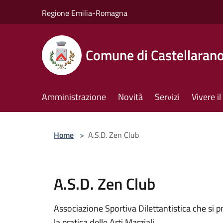
Salta al contenuto principale
Regione Emilia-Romagna
Comune di Castellaran
Amministrazione
Novità
Servizi
Vivere 
Home
>
A.S.D. Zen Club
A.S.D. Zen Club
Associazione Sportiva Dilettantistica che si 
la pratica delle Arti Marziali