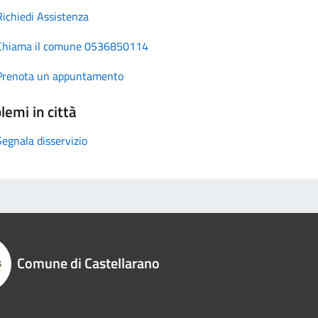
Richiedi Assistenza
Chiama il comune 0536850114
Prenota un appuntamento
lemi in città
Segnala disservizio
Comune di Castellarano