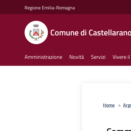
Salta al contenuto principale
Regione Emilia-Romagna
Comune di Castellaran
Amministrazione
Novità
Servizi
Vivere 
Home
>
Arg