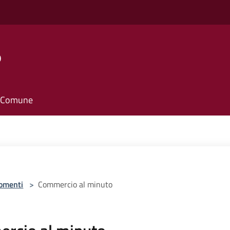
o
il Comune
omenti
>
Commercio al minuto