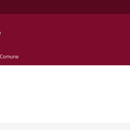
o
il Comune