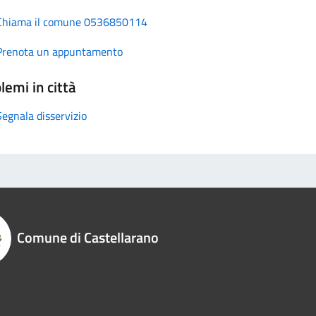
Chiama il comune 0536850114
Prenota un appuntamento
lemi in città
Segnala disservizio
Comune di Castellarano