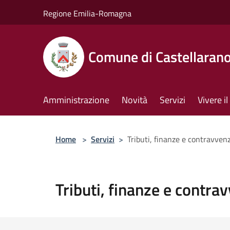
Salta al contenuto principale
Regione Emilia-Romagna
Comune di Castellaran
Amministrazione
Novità
Servizi
Vivere 
Home
>
Servizi
>
Tributi, finanze e contravven
Tributi, finanze e contra