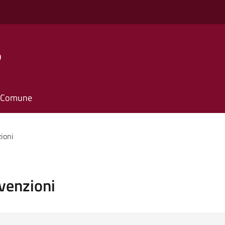
o
il Comune
zioni
vvenzioni