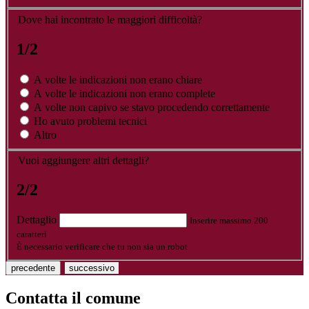
Dove hai incontrato le maggiori difficoltà?
1/2
A volte le indicazioni non erano chiare
A volte le indicazioni non erano complete
A volte non capivo se stavo procedendo correttamente
Ho avuto problemi tecnici
Altro
Vuoi aggiungere altri dettagli?
2/2
Dettaglio
Inserire massimo 200
caratteri
È necessario verificare che tu non sia un robot
precedente
successivo
Contatta il comune