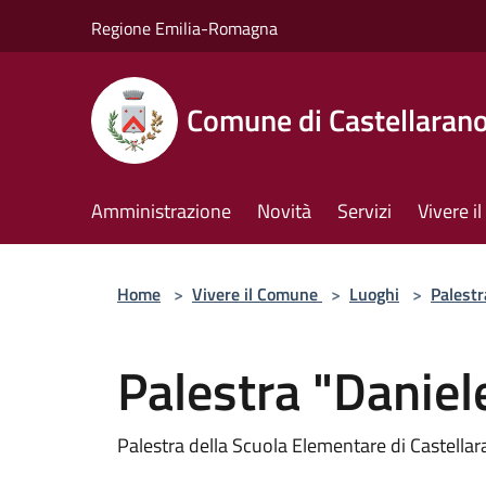
Salta al contenuto principale
Regione Emilia-Romagna
Comune di Castellaran
Amministrazione
Novità
Servizi
Vivere 
Home
>
Vivere il Comune
>
Luoghi
>
Palestr
Palestra "Daniel
Palestra della Scuola Elementare di Castellar