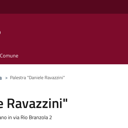
o
il Comune
a
>
Palestra "Daniele Ravazzini"
e Ravazzini"
ano in via Rio Branzola 2