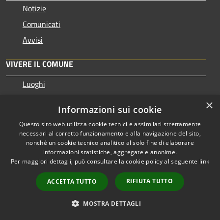
Notizie
Comunicati
Avvisi
VIVERE IL COMUNE
Luoghi
Eventi
×
Informazioni sui cookie
Questo sito web utilizza cookie tecnici e assimilati strettamente
CONTATTI
necessari al corretto funzionamento e alla navigazione del sito,
nonché un cookie tecnico analitico al solo fine di elaborare
informazioni statistiche, aggregate e anonime.
Comune di Castellarano
Per maggiori dettagli, può consultare la cookie policy al seguente
link
Via Roma, 7 – 42014 Castellarano (RE)
Codice Fiscale: 80014590352
RIFIUTA TUTTO
ACCETTA TUTTO
Partita IVA: 00718920358
MOSTRA DETTAGLI
PEC:
egov.castellarano@cert.poliscomuneamico.net