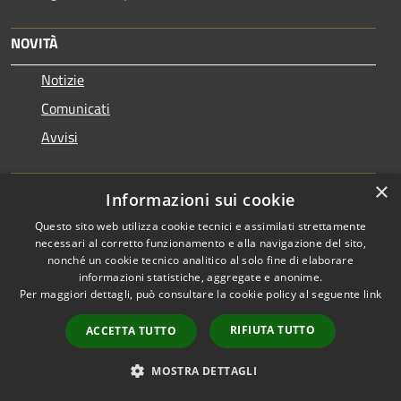
NOVITÀ
Notizie
Comunicati
Avvisi
VIVERE IL COMUNE
×
Informazioni sui cookie
Luoghi
Questo sito web utilizza cookie tecnici e assimilati strettamente
necessari al corretto funzionamento e alla navigazione del sito,
Eventi
nonché un cookie tecnico analitico al solo fine di elaborare
informazioni statistiche, aggregate e anonime.
Per maggiori dettagli, può consultare la cookie policy al seguente
link
CONTATTI
RIFIUTA TUTTO
ACCETTA TUTTO
Comune di Castellarano
Via Roma, 7 – 42014 Castellarano (RE)
MOSTRA DETTAGLI
Codice Fiscale: 80014590352