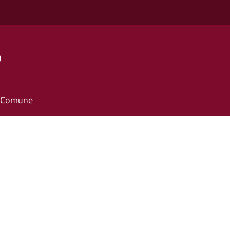
o
il Comune