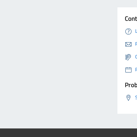
Cont
Prob