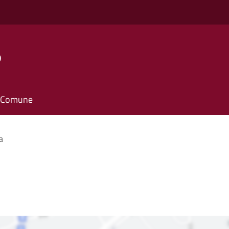
o
il Comune
a