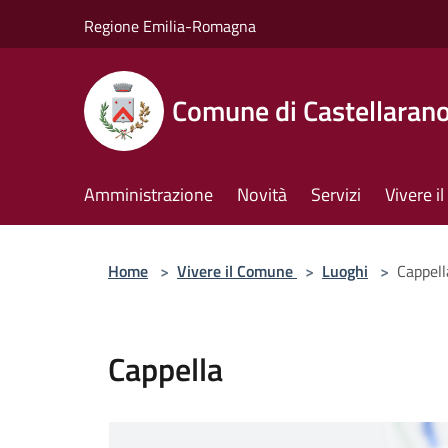
Salta al contenuto principale
Regione Emilia-Romagna
Comune di Castellaran
Amministrazione
Novità
Servizi
Vivere 
Home
>
Vivere il Comune
>
Luoghi
>
Cappell
Cappella