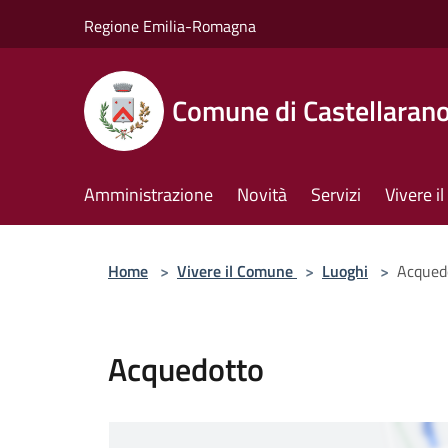
Salta al contenuto principale
Regione Emilia-Romagna
Comune di Castellaran
Amministrazione
Novità
Servizi
Vivere 
Home
>
Vivere il Comune
>
Luoghi
>
Acqued
Acquedotto