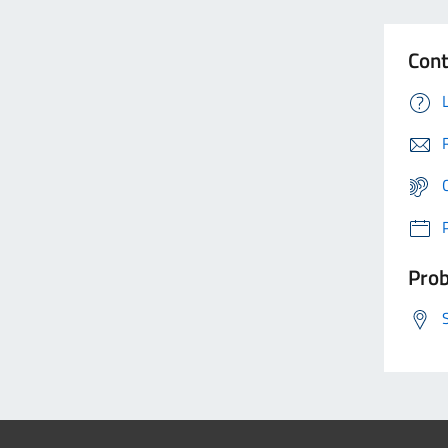
Cont
Prob