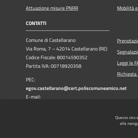
Attuazione misure PNRR
Mobilità e
CONTATTI
Comune di Castellarano
Prenotaz
Via Roma, 7 – 42014 Castellarano (RE)
Segnalazi
Codice Fiscale: 80014590352
Leggi le 
Partita IVA: 00718920358
Richiesta
PEC:
egov.castellarano@cert.poliscomuneamico.net
E-mail:
info@comune.castellarano.re.it
Telefono: 0536 850114
Questo sito 
alla navig