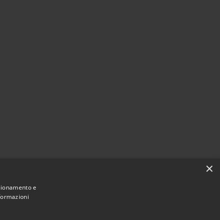
×
nzionamento e
nformazioni