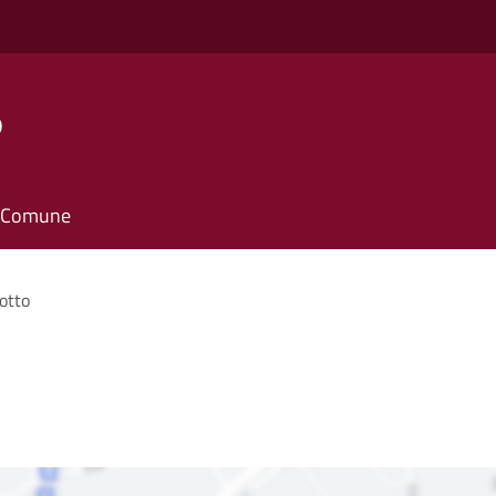
o
il Comune
otto