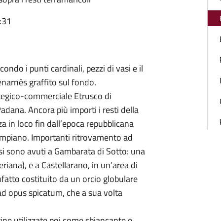
:31
condo i punti cardinali, pezzi di vasi e il
enarnès graffito sul fondo.
ategico-commerciale Etrusco di
adana. Ancora più importi i resti della
 in loco fin dall’epoca repubblicana
ampiano. Importanti ritrovamento ad
si sono avuti a Gambarata di Sotto: una
iana), e a Castellarano, in un’area di
atto costituito da un orcio globulare
ad opus spicatum, che a sua volta
rine utilizzate poi come sbiancante e