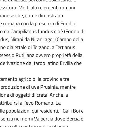
 tessitura. Molti altri elementi romani
ellaranese che, come dimostrano
e romana con la presenza di Fundi e
no da Campilianus fundus cioè (Fondo di
dus, Nirani da Nirani ager (Campo della
one dialettale di Terzano, a Tertianus
sessio Rutiliana ovvero proprietà della
 derivazione dal tardo latino Ervilia che
ttamento agricolo; la provincia tra
 produzione di uva Prusinia, mentre
one di oggetti di creta. Anche la
ttribuirsi all’evo Romano. La
popolazioni qui residenti, i Galli Boi e
resenza nei nomi Valbercia dove Bercia è
 di culla per trasportare il fieno,