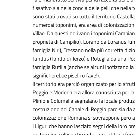
fissativo sia nella concia delle pelli che nella
sono stati trovati su tutto il territorio Cast
numerosi toponimi, era area di colonizzazion
Villae. Da questi derivano i toponimi Campia
proprietà di Campilio), Lorano da Loranus fun
famiglia Niri), Tressano nella più corretta dizi
fundus (fondo di Terzo) e Roteglia da una Pos
famiglia Rutilia (anche se alcuni ipotizzano la
significherebbe piselli o fave!).
Il territorio era perciò organizzato per lo sfru
Reggio e Modena era allora conosciuta per la
Plinio e Columella segnalano la locale produzi
costruzione del Canale di Reggio pare sia da a
colonizzazione Romana si sovrappone però alle 
i Liguri che hanno lasciato segni della loro p
un termine celtico che indica una slitta a forma