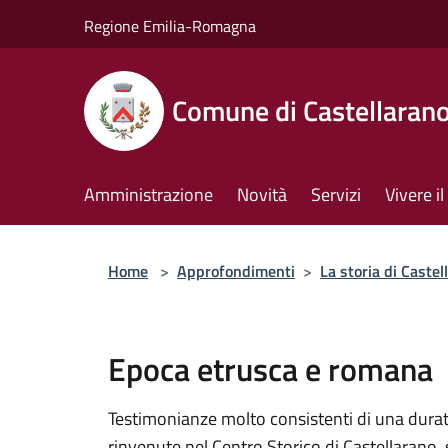
Salta al contenuto principale
Regione Emilia-Romagna
Comune di Castellaran
Amministrazione
Novità
Servizi
Vivere 
Home
>
Approfondimenti
>
La storia di Castel
Epoca etrusca e romana
Testimonianze molto consistenti di una durat
rinvenute nel Centro Storico di Castellarano, s