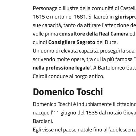
Personaggio illustre della comunità di Castel
1615 e morto nel 1681. Si laureò in
giurisp
sue capacità, tanto da attirare l’attenzione d
volle prima
consultore della Real Camera
ed 
quindi
Consigliere Segreto
del Duca.
Un uomo di elevata capacità, proseguì la sua
scrivendo molte opere, tra cui la più famosa “
nella professione legale
“. A Bartolomeo Gatt
Cairoli conduce al borgo antico.
Domenico Toschi
Domenico Toschi è indubbiamente il cittadino 
nacque l’11 giugno del 1535 dal notaio Giova
Bardiani.
Egli visse nel paese natale fino all’adolescenz