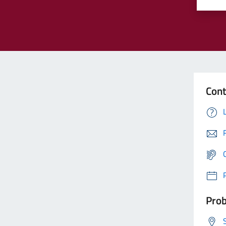
Cont
Prob