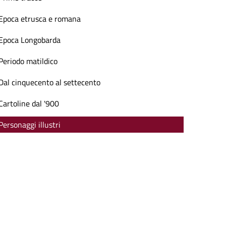
Epoca etrusca e romana
Epoca Longobarda
Periodo matildico
Dal cinquecento al settecento
Cartoline dal '900
Personaggi illustri