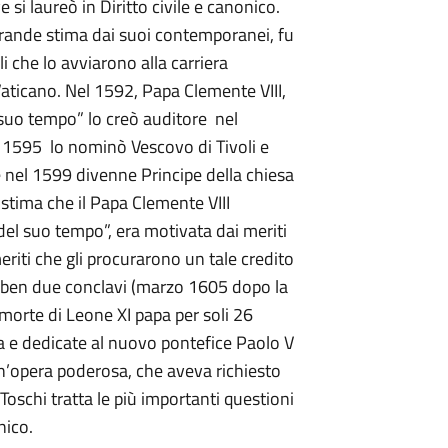
 si laureò in Diritto civile e canonico.
grande stima dai suoi contemporanei, fu
li che lo avviarono alla carriera
Vaticano. Nel 1592, Papa Clemente VIII,
l suo tempo” lo creò auditore nel
l 1595 lo nominò Vescovo di Tivoli e
 nel 1599 divenne Principe della chiesa
stima che il Papa Clemente VIII
 del suo tempo”, era motivata dai meriti
meriti che gli procurarono un tale credito
er ben due conclavi (marzo 1605 dopo la
morte di Leone XI papa per soli 26
a e dedicate al nuovo pontefice Paolo V
pera poderosa, che aveva richiesto
Toschi tratta le più importanti questioni
nico.