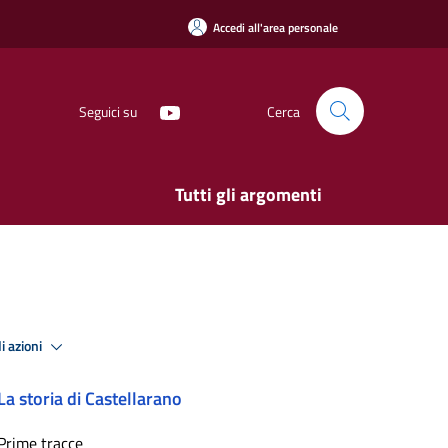
Accedi all'area personale
Seguici su
Cerca
Tutti gli argomenti
i azioni
La storia di Castellarano
Prime tracce