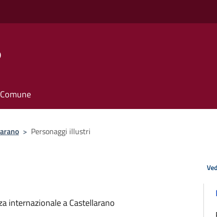
o
il Comune
larano
>
Personaggi illustri
Ved
za internazionale a Castellarano