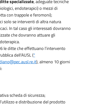
ditte specializzate
, adeguate tecniche
iologici, endoterapici) o mezzi di
ta con trappole e feromoni);
i solo se interventi di altra natura
caci. In tal caso gli interessati dovranno
izzate che dovranno attuare gli
doterapica.
 le ditte che effettuano l’intervento
ubblica dell’AUSL (
"
diano@pec.ausl.re.it
), almeno 10 giorni
i:
tiva scheda di sicurezza;
’utilizzo e distribuzione del prodotto