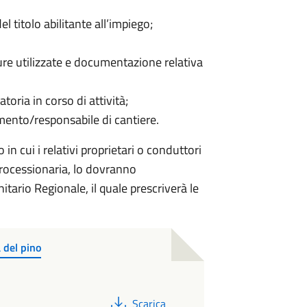
 titolo abilitante all’impiego;
ture utilizzate e documentazione relativa
oria in corso di attività;
mento/responsabile di cantiere.
o in cui i relativi proprietari o conduttori
processionaria, lo dovranno
tario Regionale, il quale prescriverà le
a del pino
PDF
Scarica