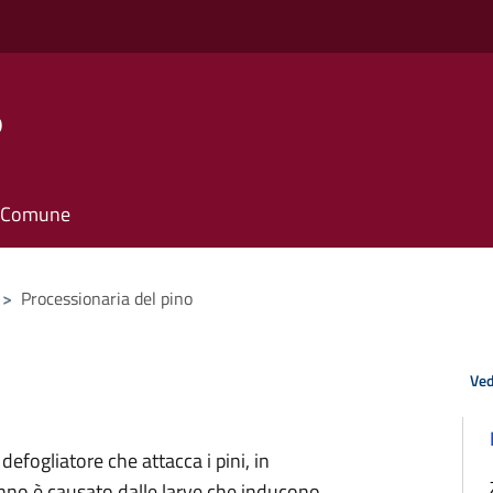
o
il Comune
>
Processionaria del pino
Ved
fogliatore che attacca i pini, in
l danno è causato dalle larve che inducono