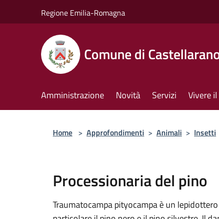
Salta al contenuto principale
Regione Emilia-Romagna
Comune di Castellaran
Amministrazione
Novità
Servizi
Vivere 
Home
>
Approfondimenti
>
Animali
>
Insetti
Processionaria del pino
Traumatocampa pityocampa è un lepidottero de
particolare il pino nero e il pino silvestre. I