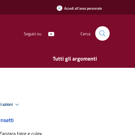
Accedi all'area personale
Seguici su
Cerca
Tutti gli argomenti
i azioni
Insetti
Zanzara tigre e culex