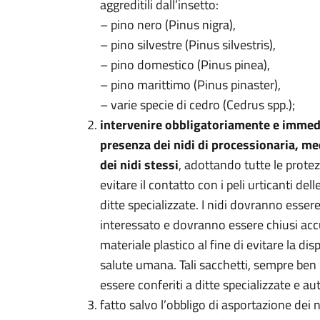
aggreditili dall’insetto:
– pino nero (Pinus nigra),
– pino silvestre (Pinus silvestris),
– pino domestico (Pinus pinea),
– pino marittimo (Pinus pinaster),
– varie specie di cedro (Cedrus spp.);
intervenire obbligatoriamente e immedi
presenza dei nidi di
processionaria, med
dei nidi stessi
, adottando tutte le protez
evitare il contatto con i peli urticanti del
ditte specializzate. I nidi dovranno esse
interessato e dovranno essere chiusi acc
materiale plastico al fine di evitare la dis
salute umana. Tali sacchetti, sempre be
essere conferiti a ditte specializzate e a
fatto salvo l’obbligo di asportazione dei 