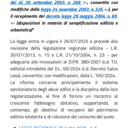
del d.l. 30 settembre 2003, n. 269
, convertito con
modifiche dalla
legge 24 novembre 2003, n. 326
), per
il recepimento del
decreto legge 29 maggio 2004, n. 69
(disposizioni in materia di semplificazione edilizia e
urbanistica)"
La legge entra in vigore il 26/07/2025 e procede alla
revisione della legislazione regionale edilizia - L.R.
30/07/2013, n. 15 e L.R. 21/10/2004, n. 23 - per
adeguarla alle innovazioni al D.P.R. 380/2001 (c.d. T.U.
edilizia) introdotte dal D.L. 69/2024 (c.d. Decreto Salva
casa), convertito, con modificazioni, dalla L. 105/2024.
La riforma concerne principalmente il sistema
sanzionatorio degli abusi edilizi e la disciplina della loro
regolarizzazione, al fine di fornire un riscontro al
crescente fabbisogno abitativo, supportando, al
contempo, gli obiettivi di recupero del patrimonio
edilizio esistente e di riduzione del consumo del suolo.
LEGGE REGIONALE 25 luglio 2025 , n. 5